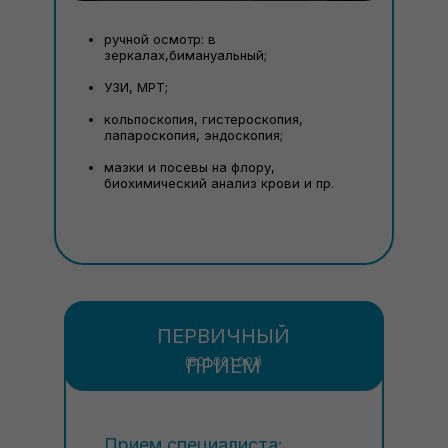
ручной осмотр: в
зеркалах,бимануальный;
УЗИ, МРТ;
кольпоскопия, гистероскопия,
лапароскопия, эндоскопия;
мазки и посевы на флору,
биохимический анализ крови и пр.
ПЕРВИЧНЫЙ
(В01.001.001)
ПРИЕМ
Прием специалиста: