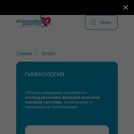
Главная
/
Услуги
ГИНЕКОЛОГИЯ
Область медицины занимается
исследованиями функций женской
половой системы
, выявлением и
лечением её заболеваний