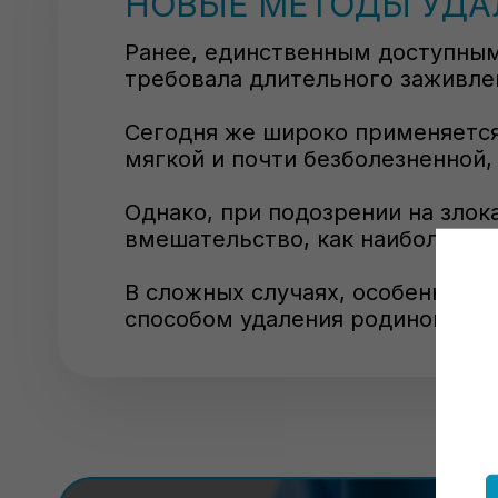
НОВЫЕ МЕТОДЫ УДАЛ
Ранее, единственным доступным
требовала длительного заживле
Сегодня же широко применяется
мягкой и почти безболезненной,
Однако, при подозрении на зло
вмешательство, как наиболее н
В сложных случаях, особенно п
способом удаления родинок.