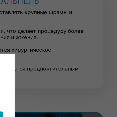
КАЛЬПЕЛЬ
оставлять крупные шрамы и
и, что делает процедуру более
ния и жжения.
ется хирургическое
я остается предпочтительным