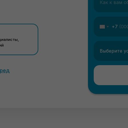
+7
циалисты,
ий
еред