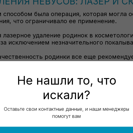
ЕНИЯ НЕВУСОВ: ЛАЗЕР И С
 способом была операция, которая могла 
ния, что ограничивало ее применение.
 лазерное удаление родинок в косметологи
 за исключением незначительного покалыва
качественность родинки все еще рекоменду
адежный метод.
Не нашли то, что
ри наличии обширных образований, операци
искали?
Оставьте свои контактные данные, и наши менеджеры
помогут вам