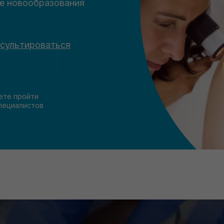
ие новообразования
сультироваться
ете пройти
пециалистов